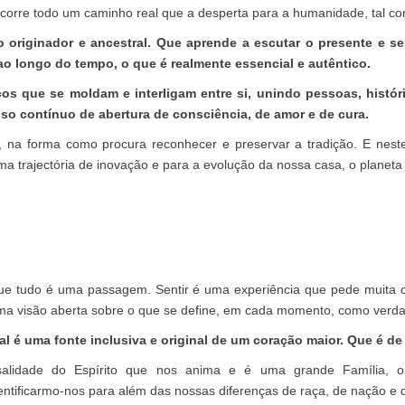
rcorre todo um caminho real que a desperta para a humanidade, tal co
lo originador e ancestral. Que aprende a escutar o presente e s
 ao longo do tempo, o que é realmente essencial e autêntico.
aços que se moldam e interligam entre si, unindo pessoas, histó
so contínuo de abertura de consciência, de amor e de cura.
, na forma como procura reconhecer e preservar a tradição. E neste
ma trajectória de inovação e para a evolução da nossa casa, o planeta 
 que tudo é uma passagem. Sentir é uma experiência que pede muita 
a visão aberta sobre o que se define, em cada momento, como verda
al é uma fonte inclusiva e original de um coração maior. Que é de
salidade do Espírito que nos anima e é uma grande Família, o
ntificarmo-nos para além das nossas diferenças de raça, de nação e d