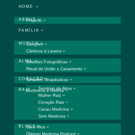
HOME
ABOUT
Projecto
FAMÍLIA
MÚSICA
Canções
Cânticos à Lareira
ALMA
Sessões Fotográficas
Ritual de União ± Casamento
CORAÇÃO
Sessões Terapêuticas
Território da Alma
RAIZ
Encontros e Retiros
Mulher Raiz
Coração Raiz
Cacau Medicina
Som Medicina
BLOGS
Sara Rica
Diálogo Medicina Podcast