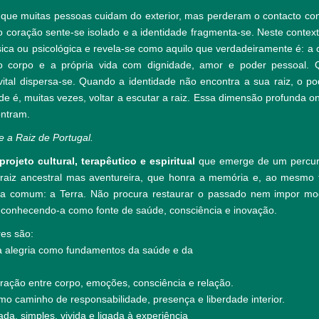
ue muitas pessoas cuidam do exterior, mas perderam o contacto com
o coração sente-se isolado e a identidade fragmenta-se. Neste contex
ica ou psicológica e revela-se como aquilo que verdadeiramente é: a c
 o corpo e a própria vida com dignidade, amor e poder pessoal.
vital dispersa-se. Quando a identidade não encontra a sua raiz, o po
de é, muitas vezes, voltar a escutar a raiz. Essa dimensão profunda 
ontram.
 a Raiz de Portugal.
projeto cultural, terapêutico e espiritual
que emerge de um percurs
 raiz ancestral mas aventureira, que honra a memória e, ao mesmo t
a comum: a Terra. Não procura restaurar o passado nem impor mo
 reconhecendo-a como fonte de saúde, consciência e inovação.
res são:
a alegria como fundamentos da saúde e da
gração entre corpo, emoções, consciência e relação.
o caminho de responsabilidade, presença e liberdade interior.
ada, simples, vivida e ligada à experiência