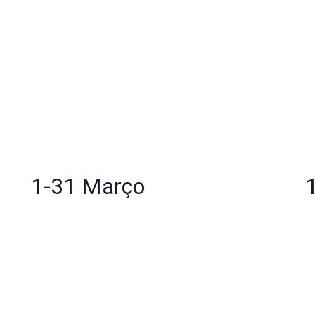
1-31 Março
Espírito Medicina
C
Pontual ou plano de acompanhamento contínuo
P
S
Sessão Terapêutica Individual
P
Presencial ou On-line