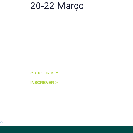
20-22 Março
Território da Alma
2 a 3 participantes
Retiro Medicinal
Peneda-Gerês
Saber mais +
INSCREVER >