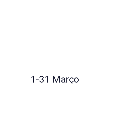
1-31 Março
Coração Medicina
Pontual ou plano de acompanhamento contínuo
Sessão Terapêutica Individual
Presencial ou On-line