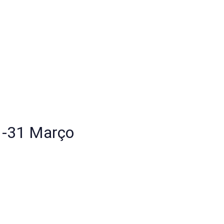
1-31 Março
orpo Medicina
ontual ou plano de acompanhamento contínuo
essão Terapêutica Individual
resencial