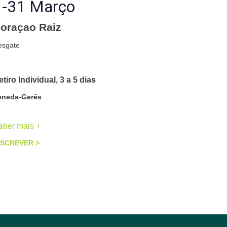
1-31 Março
oraçao Raiz
esgate
tiro Individual, 3 a 5 dias
eneda-Gerês
aber mais +
NSCREVER >