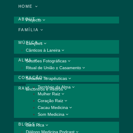
HOME
ABOUT
Projecto
FAMÍLIA
MÚSICA
Canções
Cânticos à Lareira
ALMA
Sessões Fotográficas
Ritual de União ± Casamento
CORAÇÃO
Sessões Terapêuticas
Território da Alma
RAIZ
Encontros e Retiros
Mulher Raiz
Coração Raiz
Cacau Medicina
Som Medicina
BLOGS
Sara Rica
Diálogo Medicina Podcast