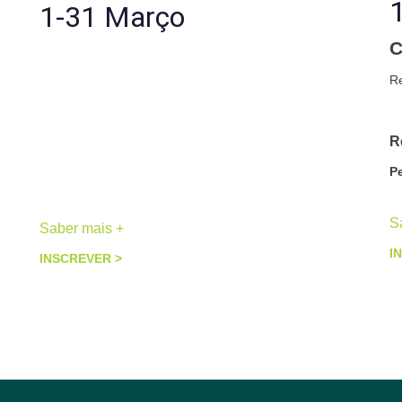
1-31 Março
C
Mulher Raiz
R
Renascimento
Re
Retiro Individual, 3 a 5 dias
P
Peneda-Gerês
S
Saber mais +
I
INSCREVER >