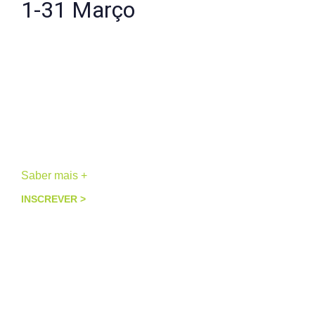
1-31 Março
Mulher Raiz
Renascimento
Retiro Individual, 3 a 5 dias
Peneda-Gerês
Saber mais +
INSCREVER >