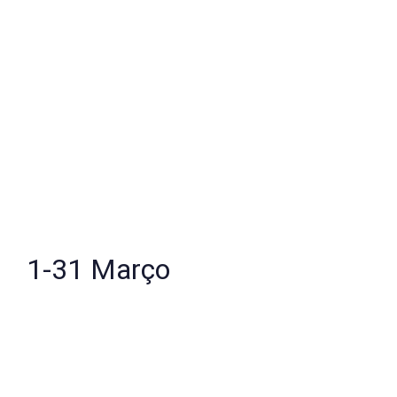
1-31 Março
Coração Medicina
Pontual ou plano de acompanhamento contínuo