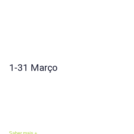
1-31 Março
Corpo Medicina
Pontual ou plano de acompanhamento contínuo
Sessão Terapêutica Individual
Presencial
Saber mais +