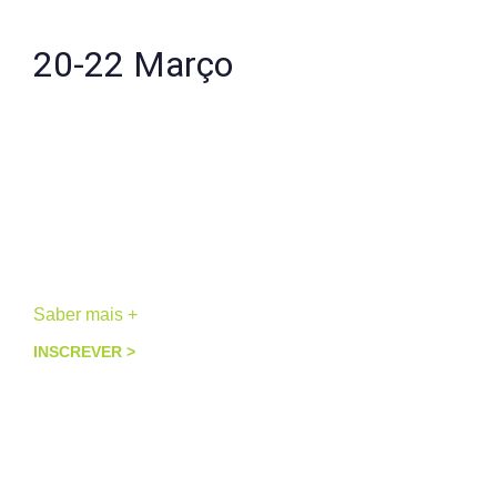
20-22 Março
Território da Alma
2 a 3 participantes
Retiro Medicinal
Peneda-Gerês
Saber mais +
INSCREVER >