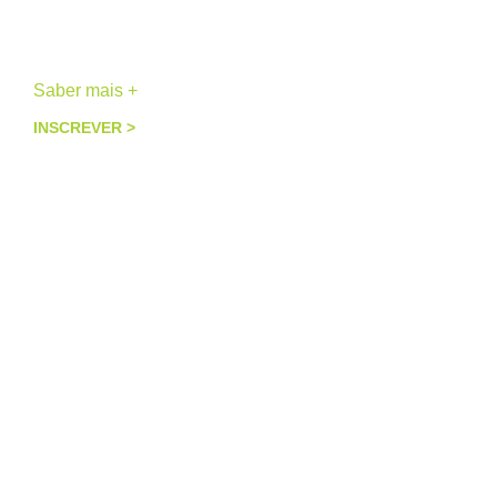
Sessão Terapêutica Individual
Presencial ou On-line
Saber mais +
INSCREVER >