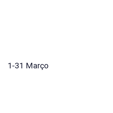
1-31 Março
Espírito Medicina
Pontual ou plano de acompanhamento contínuo
Sessão Terapêutica Individual
Presencial ou On-line