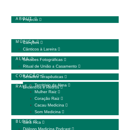
HOME
ABOUT
Projecto
FAMÍLIA
MÚSICA
Canções
Cânticos à Lareira
ALMA
Sessões Fotográficas
Ritual de União ± Casamento
CORAÇÃO
Sessões Terapêuticas
Território da Alma
RAIZ
Encontros e Retiros
Mulher Raiz
Coração Raiz
Cacau Medicina
Som Medicina
BLOGS
Sara Rica
Diálogo Medicina Podcast