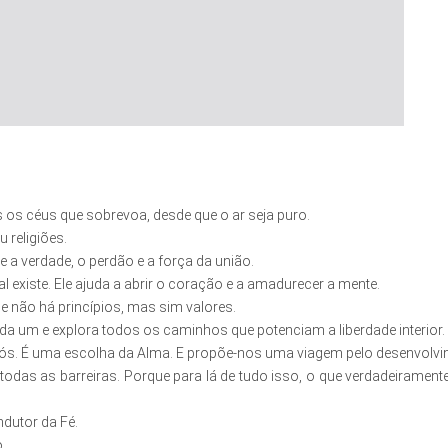
 os céus que sobrevoa, desde que o ar seja puro.
 religiões.
e a verdade, o perdão e a força da união.
 existe. Ele ajuda a abrir o coração e a amadurecer a mente.
e não há princípios, mas sim valores.
 um e explora todos os caminhos que potenciam a liberdade interior.
nós. É uma escolha da Alma. E propõe-nos uma viagem pelo desenvolvime
das as barreiras. Porque para lá de tudo isso, o que verdadeiramente
ndutor da Fé.
.