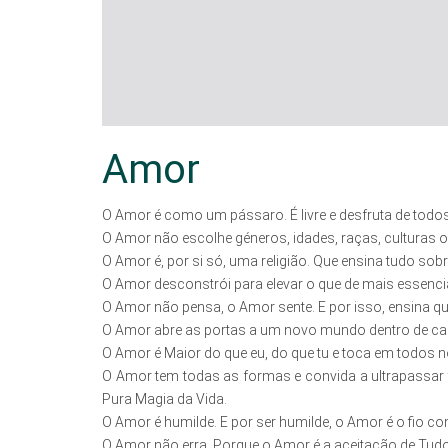
Amor
O Amor é como um pássaro. É livre e desfruta de todos
O Amor não escolhe géneros, idades, raças, culturas ou
O Amor é, por si só, uma religião. Que ensina tudo sobr
O Amor desconstrói para elevar o que de mais essencial
O Amor não pensa, o Amor sente. E por isso, ensina qu
O Amor abre as portas a um novo mundo dentro de cada
O Amor é Maior do que eu, do que tu e toca em todos 
O Amor tem todas as formas e convida a ultrapassar to
Pura Magia da Vida.
O Amor é humilde. E por ser humilde, o Amor é o fio co
O Amor não erra. Porque o Amor é a aceitação de Tudo