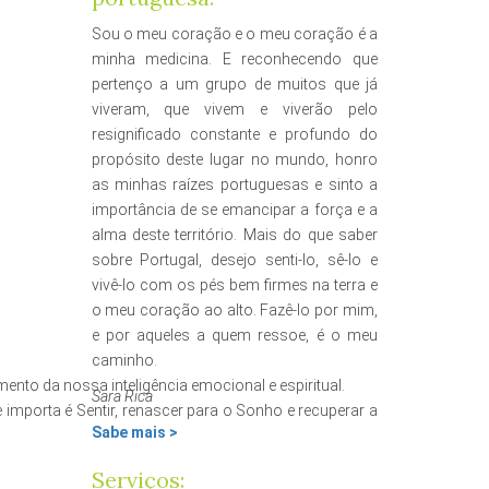
Sou o meu coração e o meu coração é a
minha medicina. E reconhecendo que
pertenço a um grupo de muitos que já
viveram, que vivem e viverão pelo
resignificado constante e profundo do
propósito deste lugar no mundo, honro
as minhas raízes portuguesas e sinto a
importância de se emancipar a força e a
alma deste território. Mais do que saber
sobre Portugal, desejo senti-lo, sê-lo e
vivê-lo com os pés bem firmes na terra e
o meu coração ao alto. Fazê-lo por mim,
e por aqueles a quem ressoe, é o meu
caminho.
nto da nossa inteligência emocional e espiritual.
Sara Rica
 importa é Sentir, renascer para o Sonho e recuperar a
Sabe mais >
Serviços: