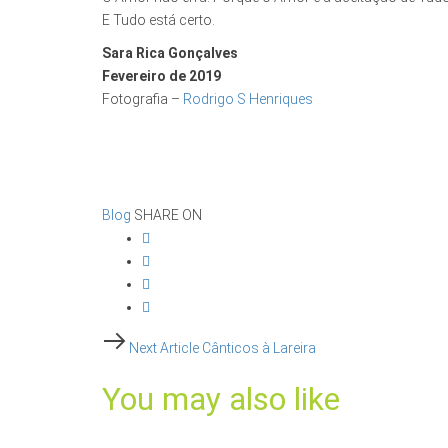
E Tudo está certo.
Sara Rica Gonçalves
Fevereiro de 2019
Fotografia –
Rodrigo S Henriques
Blog
SHARE ON
Post
Next
Next Article
Cânticos à Lareira
Article
navigation
You may also like