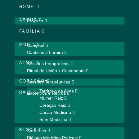
HOME
ABOUT
Projecto
FAMÍLIA
MÚSICA
Canções
Cânticos à Lareira
ALMA
Sessões Fotográficas
Ritual de União ± Casamento
CORAÇÃO
Sessões Terapêuticas
Território da Alma
RAIZ
Encontros e Retiros
Mulher Raiz
Coração Raiz
Cacau Medicina
Som Medicina
BLOGS
Sara Rica
Diálogo Medicina Podcast