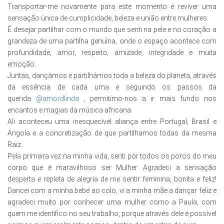
Transportar-me novamente para este momento é reviver uma
sensação única de cumplicidade, beleza e união entre mulheres.
É desejar partilhar com o mundo que senti na pele e no coração a
grandeza de uma partilha genuína, onde o espaço acontece com
profundidade, amor, respeito, amizade, integridade e muita
emoção.
Juntas, dançámos e partilhámos toda a beleza do planeta, através
da essência de cada uma e seguindo os passos da
querida
@amordlinda
, permitimo-nos a ir mais fundo nos
encantos e magias da música africana.
Ali aconteceu uma inesquecível aliança entre Portugal, Brasil e
Angola e a concretização de que partilhamos todas da mesma
Raiz.
Pela primeira vez na minha vida, senti por todos os poros do meu
corpo que é maravilhoso ser Mulher. Agradeci a sensação
desperta e repleta de alegria de me sentir feminina, bonita e feliz!
Dancei com a minha bebé ao colo, vi a minha mãe a dançar feliz e
agradeci muito por conhecer uma mulher como a Paula, com
quem me identifico no seu trabalho, porque através dele é possível