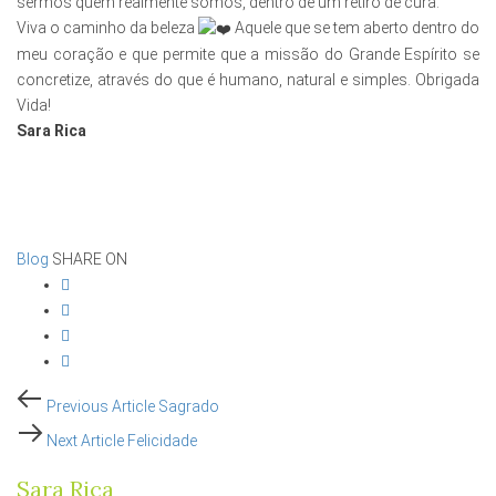
sermos quem realmente somos, dentro de um retiro de cura.
Viva o caminho da beleza
Aquele que se tem aberto dentro do
meu coração e que permite que a missão do Grande Espírito se
concretize, através do que é humano, natural e simples. Obrigada
Vida!
Sara Rica
Blog
SHARE ON
Post
Previous
Previous Article
Sagrado
Article
Next
Next Article
Felicidade
navigation
Article
Sara Rica