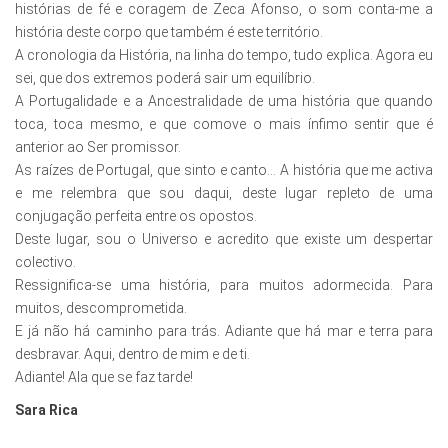
histórias de fé e coragem de Zeca Afonso, o som conta-me a
história deste co
rpo que também é este território.
A cronologia da História, na linha do tempo, tudo explica. Agora eu
sei, que dos extremos poderá sair um equilíbrio.
A Portugalidade e a Ancestralidade de uma história que quando
toca, toca mesmo, e que comove o mais ínfimo sentir que é
anterior ao Ser promissor.
As raízes de Portugal, que sinto e canto… A história que me activa
e me relembra que sou daqui, deste lugar repleto de uma
conjugação perfeita entre os opostos.
Deste lugar, sou o Universo e acredito que existe um despertar
colectivo.
Ressignifica-se uma história, para muitos adormecida. Para
muitos, descomprometida.
E já não há caminho para trás. Adiante que há mar e terra para
desbravar. Aqui, dentro de mim e de ti.
Adiante! Ala que se faz tarde!
Sara Rica