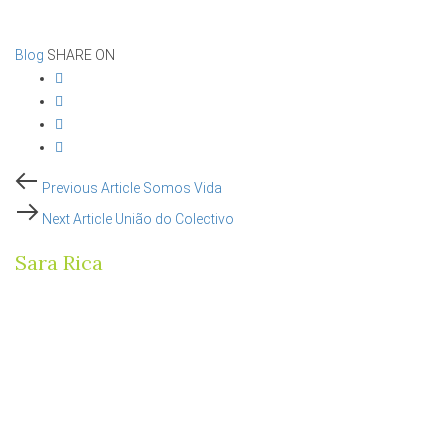
Blog
SHARE ON
Post
Previous
Previous Article
Somos Vida
Article
Next
Next Article
União do Colectivo
navigation
Article
Sara Rica