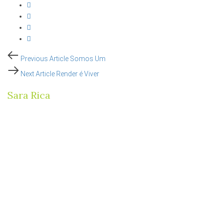
Post
Previous
Previous Article
Somos Um
Article
Next
Next Article
Render é Viver
navigation
Article
Sara Rica