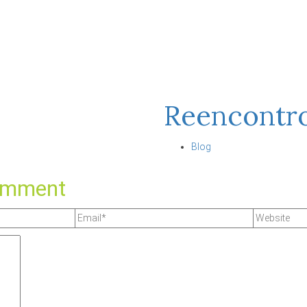
Reencontr
Blog
omment