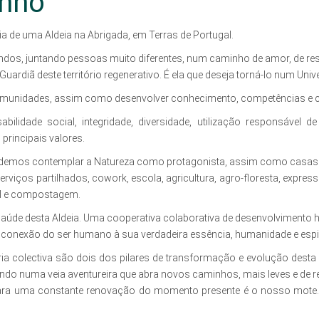
onho
a de uma Aldeia na Abrigada, em Terras de Portugal.
ndos, juntando pessoas muito diferentes, num caminho de amor, de resil
Guardiã deste território regenerativo. É ela que deseja torná-lo num Uni
Comunidades, assim como desenvolver conhecimento, competências e co
ilidade social, integridade, diversidade, utilização responsável d
principais valores.
odemos contemplar a Natureza como protagonista, assim como casas co
viços partilhados, cowork, escola, agricultura, agro-floresta, expressã
al e compostagem.
 Saúde desta Aldeia. Uma cooperativa colaborativa de desenvolvimento h
conexão do ser humano à sua verdadeira essência, humanidade e espir
ia colectiva são dois dos pilares de transformação e evolução desta
ndo numa veia aventureira que abra novos caminhos, mais leves e de re
ra uma constante renovação do momento presente é o nosso mote. 