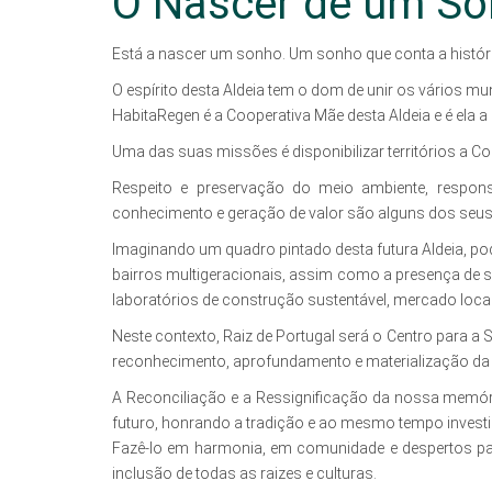
O Nascer de um S
Está a nascer um sonho. Um sonho que conta a históri
O espírito desta Aldeia tem o dom de unir os vários mu
HabitaRegen é a Cooperativa Mãe desta Aldeia e é ela a 
Uma das suas missões é disponibilizar territórios a 
Respeito e preservação do meio ambiente, responsab
conhecimento e geração de valor são alguns dos seus 
Imaginando um quadro pintado desta futura Aldeia, p
bairros multigeracionais, assim como a presença de ser
laboratórios de construção sustentável, mercado loc
Neste contexto, Raiz de Portugal será o Centro para a
reconhecimento, aprofundamento e materialização da 
A Reconciliação e a Ressignificação da nossa memór
futuro, honrando a tradição e ao mesmo tempo investi
Fazê-lo em harmonia, em comunidade e despertos pa
inclusão de todas as raizes e culturas.