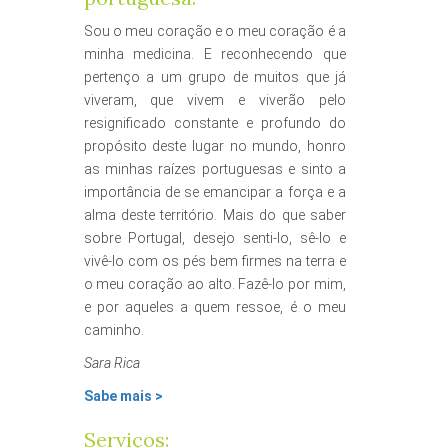
Sou o meu coração e o meu coração é a
minha medicina. E reconhecendo que
pertenço a um grupo de muitos que já
viveram, que vivem e viverão pelo
resignificado constante e profundo do
propósito deste lugar no mundo, honro
as minhas raízes portuguesas e sinto a
importância de se emancipar a força e a
alma deste território. Mais do que saber
sobre Portugal, desejo senti-lo, sê-lo e
vivê-lo com os pés bem firmes na terra e
o meu coração ao alto. Fazê-lo por mim,
e por aqueles a quem ressoe, é o meu
caminho.
Sara Rica
Sabe mais >
Serviços: